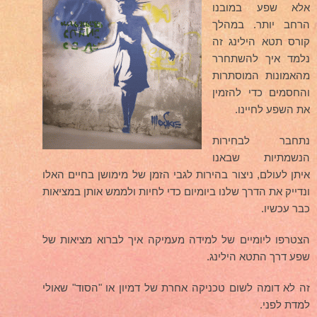
של תטא הילינג
אלא שפע במובנו
קורס תטא הילינג שפע
הרחב יותר. במהלך
והגשמה
קורס תטא הילינג זה
ימי למידה משותפת
נלמד איך להשתחרר
מהאמונות המוסתרות
על הירח- קורס על חלימה
והחסמים כדי להזמין
וחלומות
ריפוי ילדים דרך ההורים
את השפע לחיינו.
ליווי אישי
נתחבר לבחירות
הנשמתיות שבאנו
סיפורי מקרה
איתן לעולם, ניצור בהירות לגבי הזמן של מימושן בחיים האלו
ונדייק את הדרך שלנו ביומיום כדי לחיות ולממש אותן במציאות
כלים נוספים
כבר עכשיו.
חוויות תלמידים
הצטרפו ליומיים של למידה מעמיקה איך לברוא מציאות של
הבלוג
שפע דרך התטא הילינג.
תאריכי קורסים תטא הילינג
זה לא דומה לשום טכניקה אחרת של דמיון או "הסוד" שאולי
למדת לפני.
יצירת קשר