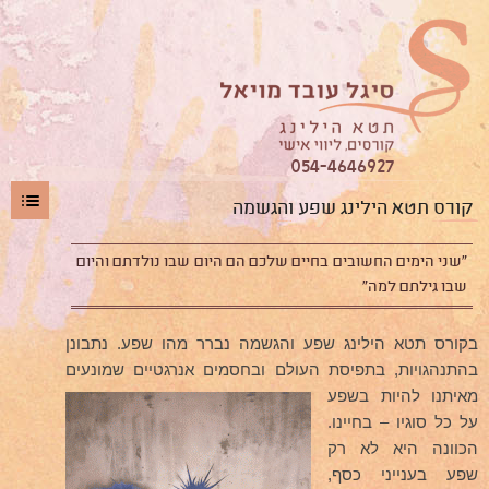
054-4646927
קורס תטא הילינג שפע והגשמה
קצת עלי
"שני הימים החשובים בחיים שלכם הם היום שבו נולדתם והיום
שבו גילתם למה"
תטא הילינג
לימודי תטא הילינג
בקורס תטא הילינג שפע והגשמה נברר מהו שפע. נתבונן
בהתנהגויות, בתפיסת העולם ובחסמים אנרגטיים שמונעים
לימודי תטא הילינג
מאיתנו להיות בשפע
קורס תטא הילינג- יסוד (DNA1-
על כל סוגיו – בחיינו.
2)
הכוונה היא לא רק
קורס תטא הילינג מתקדמים
שפע בענייני כסף,
קורס אנטומיה אינטואיטיבית