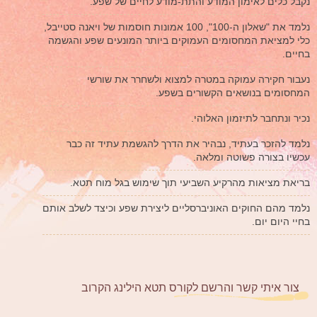
נקבל כלים לאימון המודע והתת-מודע לחיים של שפע.
נלמד את "שאלון ה-100", 100 אמונות חוסמות של ויאנה סטייבל,
כלי למציאת המחסומים העמוקים ביותר המונעים שפע והגשמה
בחיים.
נעבור חקירה עמוקה במטרה למצוא ולשחרר את שורשי
המחסומים בנושאים הקשורים בשפע.
נכיר ונתחבר לתיזמון האלוהי.
נלמד להזכר בעתיד, נבהיר את הדרך להגשמת עתיד זה כבר
עכשיו בצורה פשוטה ומלאה.
בריאת מציאות מהרקיע השביעי תוך שימוש בגל מוח תטא.
נלמד מהם החוקים האוניברסליים ליצירת שפע וכיצד לשלב אותם
בחיי היום יום.
צור איתי קשר והרשם לקורס תטא הילינג הקרוב